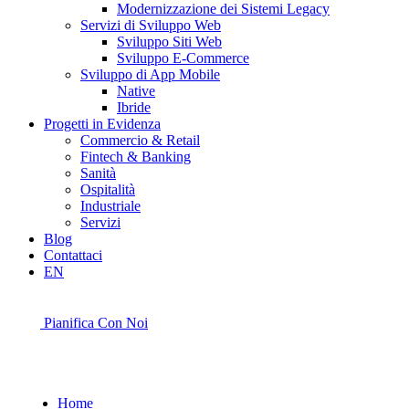
Modernizzazione dei Sistemi Legacy
Servizi di Sviluppo Web
Sviluppo Siti Web
Sviluppo E-Commerce
Sviluppo di App Mobile
Native
Ibride
Progetti in Evidenza
Commercio & Retail
Fintech & Banking
Sanità
Ospitalità
Industriale
Servizi
Blog
Contattaci
EN
Pianifica Con Noi
Home