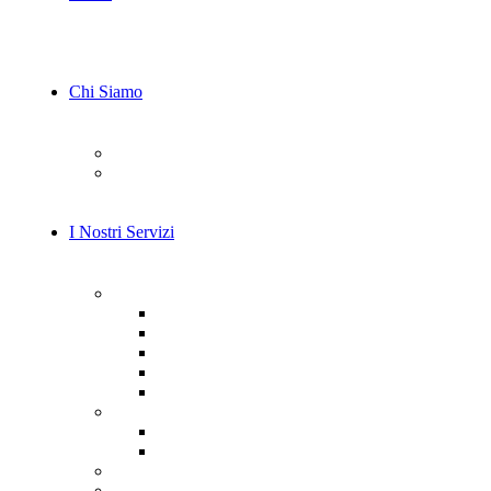
Chi Siamo
Il Nostro Team
Carriera
I Nostri Servizi
AI e Machine Learning
Consulenza AI
Computer vision
Consulenza LLM
Model training
Integrazione dell’IA
Servizi di Cybersecurity
Prevenzione e Protezione
Rilevamento e Risposta
Servizi di Sviluppo IoT
Consulenza e Design