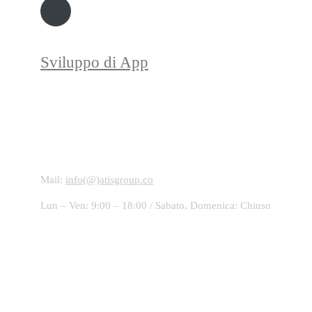
Sviluppo di App
Contattaci!
Mail:
info(@)atisgroup.co
Lun – Ven: 9:00 – 18:00 / Sabato, Domenica: Chiuso