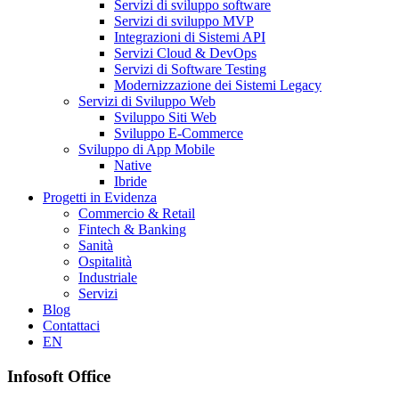
Servizi di sviluppo software
Servizi di sviluppo MVP
Integrazioni di Sistemi API
Servizi Cloud & DevOps
Servizi di Software Testing
Modernizzazione dei Sistemi Legacy
Servizi di Sviluppo Web
Sviluppo Siti Web
Sviluppo E-Commerce
Sviluppo di App Mobile
Native
Ibride
Progetti in Evidenza
Commercio & Retail
Fintech & Banking
Sanità
Ospitalità
Industriale
Servizi
Blog
Contattaci
EN
Infosoft Office