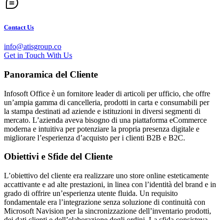
Contact Us
info@atisgroup.co
G
e
t
i
n
T
o
u
c
h
W
i
t
h
U
s
Panoramica del Cliente
Infosoft Office è un fornitore leader di articoli per ufficio, che offre
un’ampia gamma di cancelleria, prodotti in carta e consumabili per
la stampa destinati ad aziende e istituzioni in diversi segmenti di
mercato. L’azienda aveva bisogno di una piattaforma eCommerce
moderna e intuitiva per potenziare la propria presenza digitale e
migliorare l’esperienza d’acquisto per i clienti B2B e B2C.
Obiettivi e Sfide del Cliente
L’obiettivo del cliente era realizzare uno store online esteticamente
accattivante e ad alte prestazioni, in linea con l’identità del brand e in
grado di offrire un’esperienza utente fluida. Un requisito
fondamentale era l’integrazione senza soluzione di continuità con
Microsoft Navision per la sincronizzazione dell’inventario prodotti,
dei dati clienti e dell’elaborazione degli ordini. La sfida consisteva