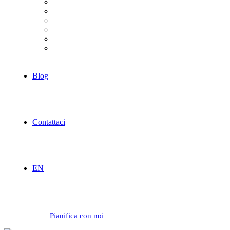
Commercio & Retail
Fintech & Banking
Sanità
Ospitalità
Industriale
Servizi
Blog
Contattaci
EN
Pianifica con noi