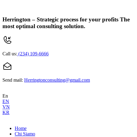
Herrington –
Strategic process for your profits
The
most optimal consulting solution.
Call us:
(234) 109-6666
Send mail:
Herringtonconsulting@gmail.com
En
EN
VN
KR
Home
Chi Siamo