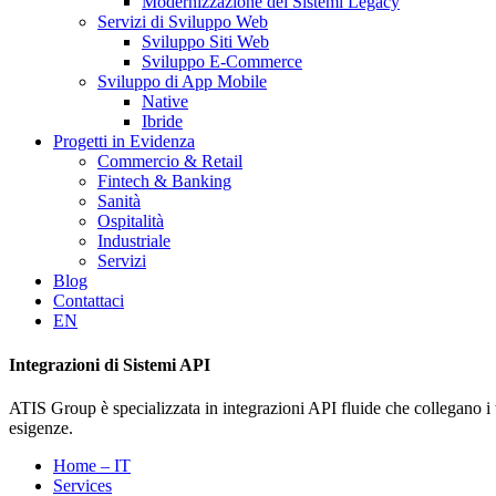
Modernizzazione dei Sistemi Legacy
Servizi di Sviluppo Web
Sviluppo Siti Web
Sviluppo E-Commerce
Sviluppo di App Mobile
Native
Ibride
Progetti in Evidenza
Commercio & Retail
Fintech & Banking
Sanità
Ospitalità
Industriale
Servizi
Blog
Contattaci
EN
Integrazioni di Sistemi API
ATIS Group è specializzata in integrazioni API fluide che collegano i t
esigenze.
Home – IT
Services