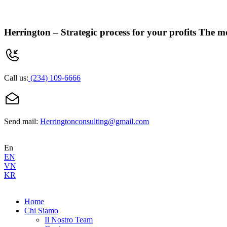
Herrington –
Strategic process for your profits
The mo
Call us:
(234) 109-6666
Send mail:
Herringtonconsulting@gmail.com
En
EN
VN
KR
Home
Chi Siamo
Il Nostro Team