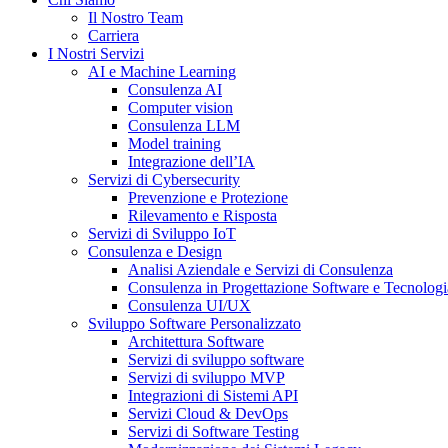
Il Nostro Team
Carriera
I Nostri Servizi
AI e Machine Learning
Consulenza AI
Computer vision
Consulenza LLM
Model training
Integrazione dell’IA
Servizi di Cybersecurity
Prevenzione e Protezione
Rilevamento e Risposta
Servizi di Sviluppo IoT
Consulenza e Design
Analisi Aziendale e Servizi di Consulenza
Consulenza in Progettazione Software e Tecnologi
Consulenza UI/UX
Sviluppo Software Personalizzato
Architettura Software
Servizi di sviluppo software
Servizi di sviluppo MVP
Integrazioni di Sistemi API
Servizi Cloud & DevOps
Servizi di Software Testing