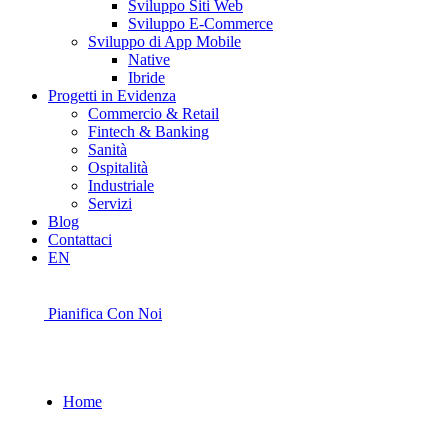
Sviluppo Siti Web
Sviluppo E-Commerce
Sviluppo di App Mobile
Native
Ibride
Progetti in Evidenza
Commercio & Retail
Fintech & Banking
Sanità
Ospitalità
Industriale
Servizi
Blog
Contattaci
EN
Pianifica Con Noi
Home