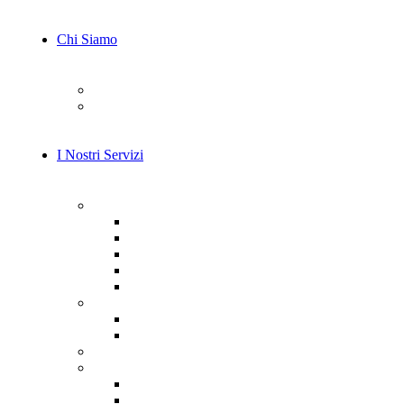
Chi Siamo
Il Nostro Team
Carriera
I Nostri Servizi
AI e Machine Learning
Consulenza AI
Computer vision
Consulenza LLM
Model training
Integrazione dell’IA
Servizi di Cybersecurity
Prevenzione e Protezione
Rilevamento e Risposta
Servizi di Sviluppo IoT
Consulenza e Design
Analisi Aziendale e Servizi di Consulenza
Consulenza in Progettazione Software e Tecnol