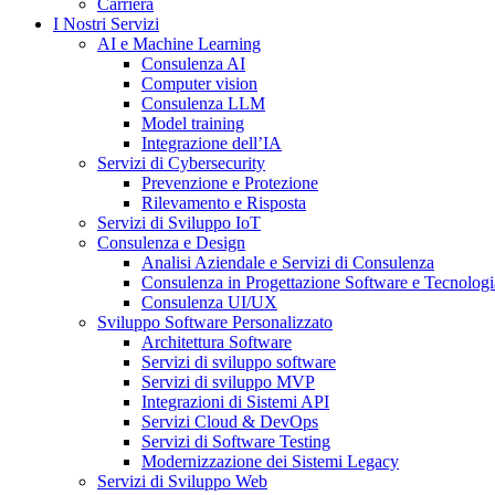
Carriera
I Nostri Servizi
AI e Machine Learning
Consulenza AI
Computer vision
Consulenza LLM
Model training
Integrazione dell’IA
Servizi di Cybersecurity
Prevenzione e Protezione
Rilevamento e Risposta
Servizi di Sviluppo IoT
Consulenza e Design
Analisi Aziendale e Servizi di Consulenza
Consulenza in Progettazione Software e Tecnologi
Consulenza UI/UX
Sviluppo Software Personalizzato
Architettura Software
Servizi di sviluppo software
Servizi di sviluppo MVP
Integrazioni di Sistemi API
Servizi Cloud & DevOps
Servizi di Software Testing
Modernizzazione dei Sistemi Legacy
Servizi di Sviluppo Web