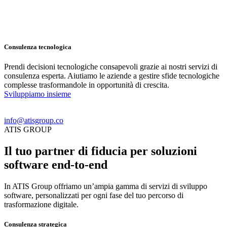
Consulenza tecnologica
Prendi decisioni tecnologiche consapevoli grazie ai nostri servizi di
consulenza esperta. Aiutiamo le aziende a gestire sfide tecnologiche
complesse trasformandole in opportunità di crescita.
S
v
i
l
u
p
p
i
a
m
o
i
n
s
i
e
m
e
info@atisgroup.co
ATIS GROUP
Il tuo partner di fiducia per soluzioni
software end-to-end
In ATIS Group offriamo un’ampia gamma di servizi di sviluppo
software, personalizzati per ogni fase del tuo percorso di
trasformazione digitale.
Consulenza strategica