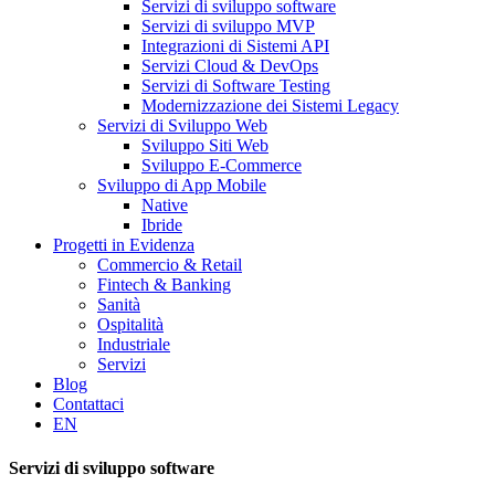
Servizi di sviluppo software
Servizi di sviluppo MVP
Integrazioni di Sistemi API
Servizi Cloud & DevOps
Servizi di Software Testing
Modernizzazione dei Sistemi Legacy
Servizi di Sviluppo Web
Sviluppo Siti Web
Sviluppo E-Commerce
Sviluppo di App Mobile
Native
Ibride
Progetti in Evidenza
Commercio & Retail
Fintech & Banking
Sanità
Ospitalità
Industriale
Servizi
Blog
Contattaci
EN
Servizi di sviluppo software