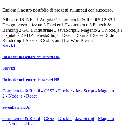
Esplora il nostro portfolio di progetti sviluppati con successo.
All Case
16
.NET
1
Angular
1
Commercio & Retail
5
CSS3
1
Design personalizzato
3
Docker
1
E-commerce
3
Fintech &
Banking
2
GO
1
Industriale
3
JavaScript
2
Magento 2
1
Node.js
1
Ospitalità
2
PHP
1
PrestaShop
1
React
1
Sanità
1
Server Side
Rendering
1
Servizi
3
Soluzioni IT
2
WordPress
2
Servizi
Un leader nel settore dei servizi HR
Servizi
Un leader nel settore dei servizi HR
Commercio & Retail
-
CSS3
-
Docker
-
JavaScript
-
Magento
2
-
Node.js
-
React
SevenData S.p.A.
Commercio & Retail
-
CSS3
-
Docker
-
JavaScript
-
Magento
2
-
Node.js
-
React