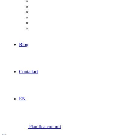
Commercio & Retail
Fintech & Banking
Sanità
Ospitalità
Industriale
Servizi
Blog
Contattaci
EN
Pianifica con noi