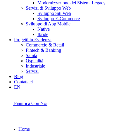
Modernizzazione dei Sistemi Legacy
Servizi di Sviluppo Web
Sviluppo Siti Web
Sviluppo E-Commerce
Sviluppo di App Mobile
Native
Ibride
Progetti in Evidenza
Commercio & Retail
Fintech & Banking
Sanità
Ospitalità
Industriale
Servizi
Blog
Contattaci
EN
Pianifica Con Noi
Home