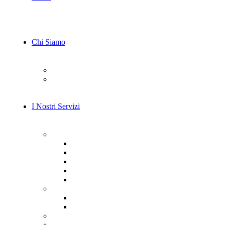
Chi Siamo
Il Nostro Team
Carriera
I Nostri Servizi
AI e Machine Learning
Consulenza AI
Computer vision
Consulenza LLM
Model training
Integrazione dell’IA
Servizi di Cybersecurity
Prevenzione e Protezione
Rilevamento e Risposta
Servizi di Sviluppo IoT
Consulenza e Design