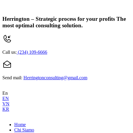
Herrington –
Strategic process for your profits
The
most optimal consulting solution.
Call us:
(234) 109-6666
Send mail:
Herringtonconsulting@gmail.com
En
EN
VN
KR
Home
Chi Siamo